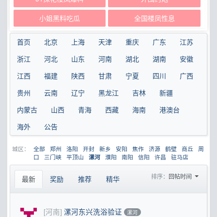
小姐黑料吃瓜
全国楼凤性息
首页
北京
上海
天津
重庆
广东
江苏
浙江
河北
山东
河南
湖北
湖南
安徽
江西
福建
陕西
甘肃
宁夏
四川
广西
贵州
云南
辽宁
黑龙江
吉林
新疆
内蒙古
山西
青海
西藏
海南
港澳台
海外
公告
城区：
全部
郑州
洛阳
开封
新乡
安阳
焦作
济源
鹤壁
商丘
周
口
三门峡
平顶山
濮阳
南阳
信阳
许昌
驻马店
漯河
排序：
回帖时间
最新
奖励
推荐
精华
[河南]
漯河东兴洗浴验证
漯河