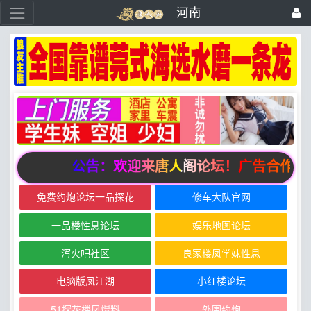
河南
公告：欢迎来唐人阁论坛！广告合作请联系邮箱zu
免费约炮论坛一品探花
修车大队官网
一品楼性息论坛
娱乐地图论坛
泻火吧社区
良家楼凤学妹性息
电脑版凤江湖
小红楼论坛
51探花楼凤爆料
外围约炮