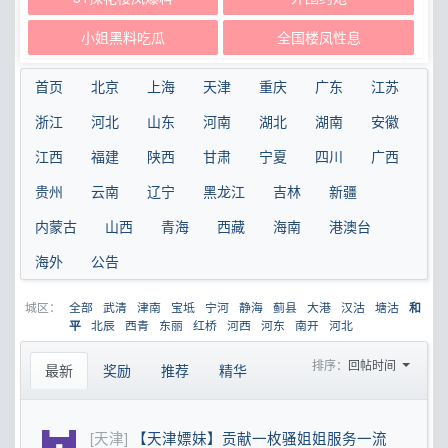
小姐黑料吃瓜
全国楼凤性息
首页
北京
上海
天津
重庆
广东
江苏
浙江
河北
山东
河南
湖北
湖南
安徽
江西
福建
陕西
甘肃
宁夏
四川
广西
贵州
云南
辽宁
黑龙江
吉林
新疆
内蒙古
山西
青海
西藏
海南
港澳台
海外
公告
城区：
全部
武清
津南
宝坻
宁河
静海
蓟县
大港
汉沽
塘沽
和
北辰
西青
东丽
红桥
河西
河东
南开
河北
平
排序：
回帖时间
最新
奖励
推荐
精华
[天津]
【天津嫖妹】贡献一枚骚姐姐服务一流