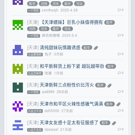
和平
河西
河东
南开
河北
zxmfhesjh
2025-4-28
0
一介草民
[天津]
【天津嫖妹】巨乳小妹值得拥有
和平
河西
河东
南开
河北
麻花粉嘟嘟
2025-5-4
0
一介草民
[天津]
清纯甜妹玩情趣诱惑
和平
包子
3月前
0
七品都骑尉
[天津]
和平新鲜货上粉下紧 越玩越带劲
和平
哇塞
1月前
0
九品芝麻官
[天津]
天津新鲜三点粉性价比泻火
和平
aa8989
28天前
0
一介草民
[天津]
天津市和平区火辣性感骚气满满
和平
dd55555
27天前
0
六品卫千总
[天津]
天津女友感十足太有征服感了
和平
dsswaaf
21天前
0
八品千总兵