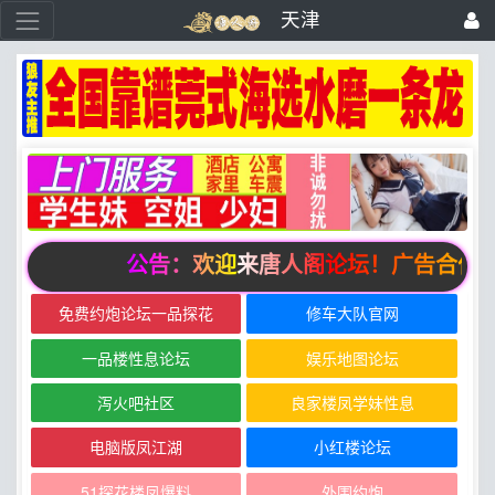
天津
公告：欢迎来唐人阁论坛！广告合作请联系邮箱z
免费约炮论坛一品探花
修车大队官网
一品楼性息论坛
娱乐地图论坛
泻火吧社区
良家楼凤学妹性息
电脑版凤江湖
小红楼论坛
51探花楼凤爆料
外围约炮