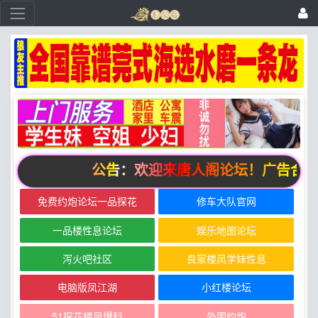
公告：欢迎来唐人阁论坛！广告合作请联系邮箱
免费约炮论坛一品探花
修车大队官网
一品楼性息论坛
娱乐地图论坛
泻火吧社区
良家楼凤学妹性息
电脑版凤江湖
小红楼论坛
51探花楼凤爆料
外围约炮