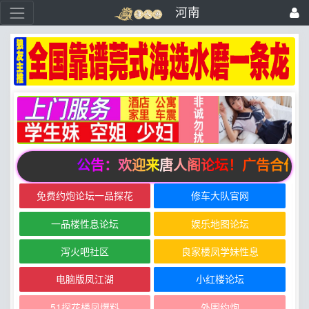
河南
公告：欢迎来唐人阁论坛！广告合作请联系邮箱zu
免费约炮论坛一品探花
修车大队官网
一品楼性息论坛
娱乐地图论坛
泻火吧社区
良家楼凤学妹性息
电脑版凤江湖
小红楼论坛
51探花楼凤爆料
外围约炮