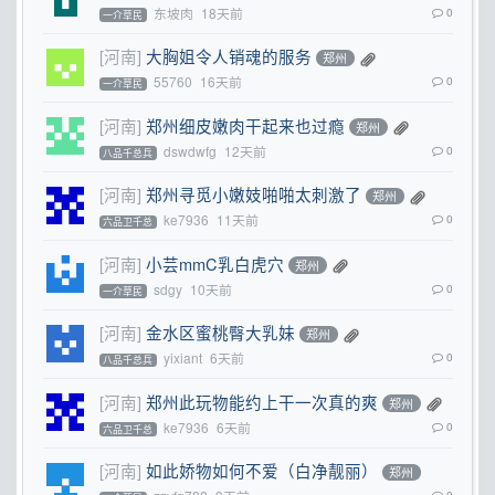
东坡肉
18天前
0
一介草民
[河南]
大胸姐令人销魂的服务
郑州
55760
16天前
0
一介草民
[河南]
郑州细皮嫩肉干起来也过瘾
郑州
dswdwfg
12天前
0
八品千总兵
[河南]
郑州寻觅小嫩妓啪啪太刺激了
郑州
ke7936
11天前
0
六品卫千总
[河南]
小芸mmC乳白虎穴
郑州
sdgy
10天前
0
一介草民
[河南]
金水区蜜桃臀大乳妹
郑州
yixiant
6天前
0
八品千总兵
[河南]
郑州此玩物能约上干一次真的爽
郑州
ke7936
6天前
0
六品卫千总
[河南]
如此娇物如何不爱（白净靓丽）
郑州
0