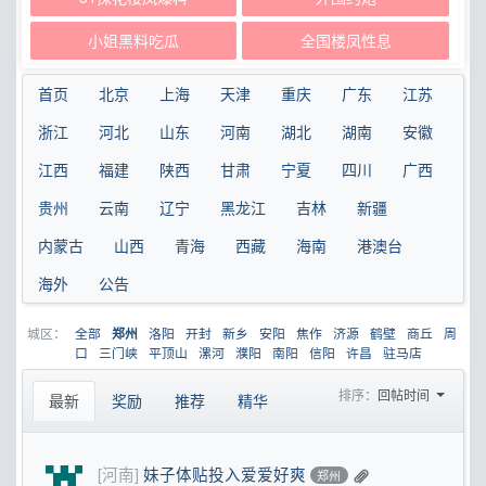
小姐黑料吃瓜
全国楼凤性息
首页
北京
上海
天津
重庆
广东
江苏
浙江
河北
山东
河南
湖北
湖南
安徽
江西
福建
陕西
甘肃
宁夏
四川
广西
贵州
云南
辽宁
黑龙江
吉林
新疆
内蒙古
山西
青海
西藏
海南
港澳台
海外
公告
城区：
全部
洛阳
开封
新乡
安阳
焦作
济源
鹤壁
商丘
周
郑州
口
三门峡
平顶山
漯河
濮阳
南阳
信阳
许昌
驻马店
排序：
回帖时间
最新
奖励
推荐
精华
[河南]
妹子体贴投入爱爱好爽
郑州