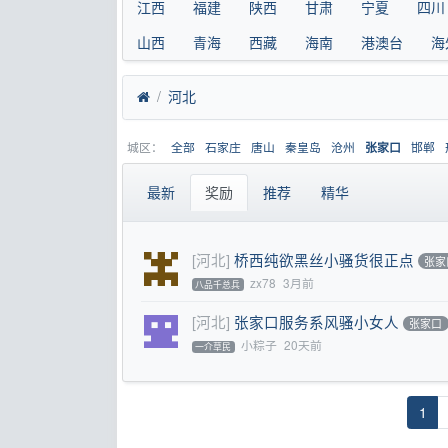
江西
福建
陕西
甘肃
宁夏
四川
山西
青海
西藏
海南
港澳台
海
河北
城区：
全部
石家庄
唐山
秦皇岛
沧州
邯郸
张家口
最新
奖励
推荐
精华
[河北]
桥西纯欲黑丝小骚货很正点
张家
zx78
3月前
八品千总兵
[河北]
张家口服务系风骚小女人
张家口
小粽子
20天前
一介草民
1