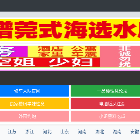
修车大队官网
一品楼性息论坛
良家楼凤学妹性息
电脑版凤江湖
外围约炮
小姐黑料吃瓜
江苏
浙江
河北
山东
河南
湖北
湖南
安徽