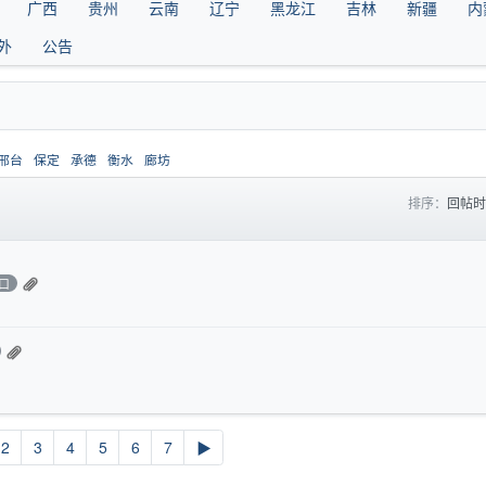
广西
贵州
云南
辽宁
黑龙江
吉林
新疆
内
外
公告
邢台
保定
承德
衡水
廊坊
排序：
回帖
口
2
3
4
5
6
7
▶