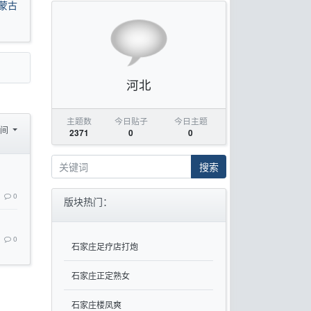
蒙古
河北
主题数
今日贴子
今日主题
时间
2371
0
0
搜索
0
版块热门：
0
石家庄足疗店打炮
石家庄正定熟女
石家庄楼凤爽