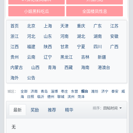
小姐黑料吃瓜
全国楼凤性息
首页
北京
上海
天津
重庆
广东
江苏
浙江
河北
山东
河南
湖北
湖南
安徽
江西
福建
陕西
甘肃
宁夏
四川
广西
贵州
云南
辽宁
黑龙江
吉林
新疆
内蒙古
山西
青海
西藏
海南
港澳台
海外
公告
城区：
全部
济南
青岛
淄博
枣庄
东营
潍坊
济宁
泰安
威
烟台
海
日照
临沂
德州
聊城
滨州
菏泽
排序：
回帖时间
最新
奖励
推荐
精华
无