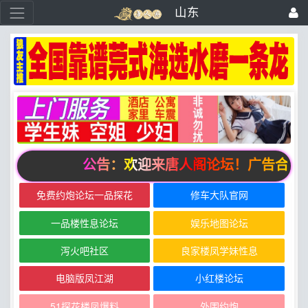
山东
公告：欢迎来唐人阁论坛！广告合作请联系邮箱z
免费约炮论坛一品探花
修车大队官网
一品楼性息论坛
娱乐地图论坛
泻火吧社区
良家楼凤学妹性息
电脑版凤江湖
小红楼论坛
51探花楼凤爆料
外围约炮